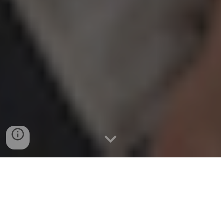
Bienvenue !
Sur ce site, je suis heureux de mettre librement la 
méthodologie 
Strategy4startup
 à disposition des 